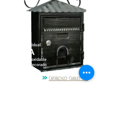
Modelo Indibidual
FORJA
Acero inoxidable
pintado y decorado
Catálogo Chalet BTV
Modelo Indibidual
GARDEN
Acero inoxidable