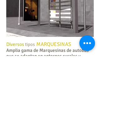
MARQUESINAS
Diversos
tipos
Amplia gama de Marquesinas de autobús
que se adaptan en entornos rurales y
urbanos
Una gran variedad en diseño,
medidas y personalización nos
permite aportar valores añadidos.