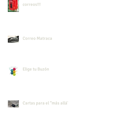
correos!!!
Correo Matraca
Elige tu Buzón
Cartas para el “más allá”