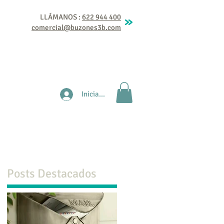
LLÁMANOS :
622 944 400
comercial@buzones3b.com
Accesorios comunidad
Tienda
Más
Iniciar sesión
Posts Destacados