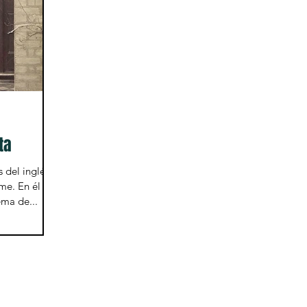
ta
 del inglés
me. En él se
ema de...