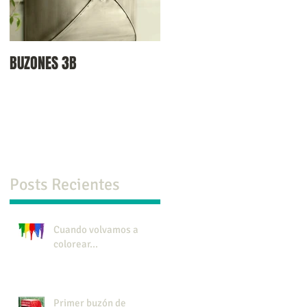
BUZONES 3B
Posts Recientes
Cuando volvamos a
colorear...
Primer buzón de