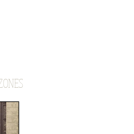
Inicio
Buzones
Paquetería CITIBOX
Rotulos
Cajas Fuertes
UZONES