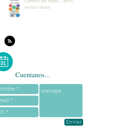
Cambia tus hojas... pero
no tus raíces
Cuentanos...
Enviar