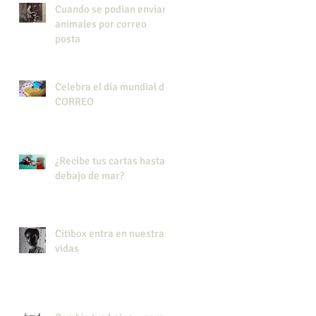
Cuando se podian enviar
animales por correo
posta
Celebra el día mundial del
CORREO
¿Recibe tus cartas hasta
debajo de mar?
Citibox entra en nuestras
vidas