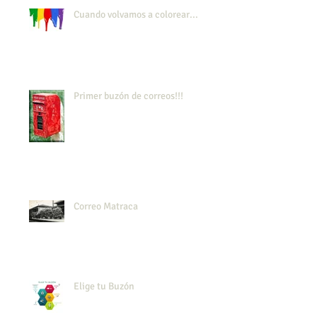
Cuando volvamos a colorear...
Primer buzón de correos!!!
Correo Matraca
Elige tu Buzón