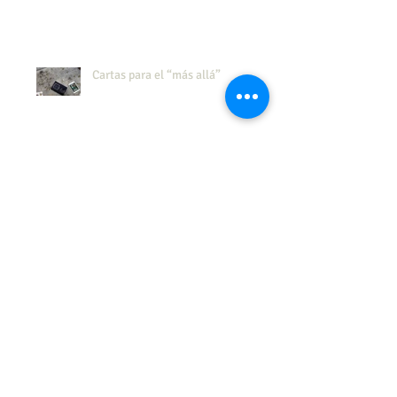
Cartas para el “más allá”
Cuando se podian enviar animales
por correo posta
Celebra el día mundial del
CORREO
¿Recibe tus cartas hasta debajo