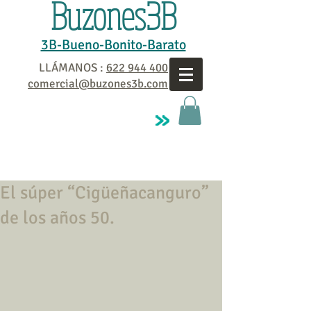
Buzones3B
3B-Bueno-Bonito-Barato
LLÁMANOS :
622 944 400
comercial@buzones3b.com
El súper “Cigüeñacanguro”
de los años 50.