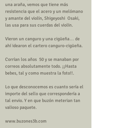
una araña, vemos que tiene más 
resistencia que el acero y un melómano 
y amante del violín, Shigeyoshi  Osaki, 
las usa para sus cuerdas del violín.
Vieron un canguro y una cigüeña… de 
ahí idearon el cartero canguro-cigüeña.
Corrían los años  50 y se manaban por 
correos absolutamente todo. ¡¡Hasta 
bebes, tal y como muestra la foto!!.
Lo que desconocemos es cuanto sería el 
importe del sello que correspondería a 
tal envio. Y en que buzón meterian tan 
valioso paquete.
www.buzones3b.com