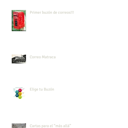
Primer buzón de correos!!!
Correo Matraca
Elige tu Buzón
Cartas para el “más allá”