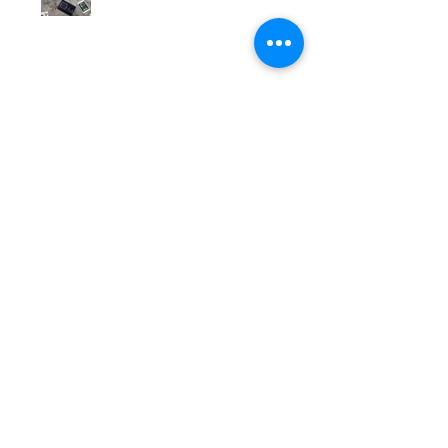
Cuando se podian enviar animales
por correo posta
Celebra el día mundial del
CORREO
¿Recibe tus cartas hasta debajo
de mar?
Citibox entra en nuestras vidas