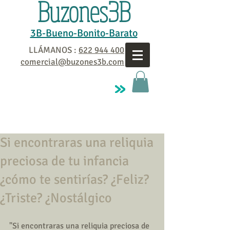
Buzones3B
3B-Bueno-Bonito-Barato
LLÁMANOS :
622 944 400
comercial@buzones3b.com
Si encontraras una reliquia
preciosa de tu infancia
¿cómo te sentirías? ¿Feliz?
¿Triste? ¿Nostálgico
"Si encontraras una reliquia preciosa de 