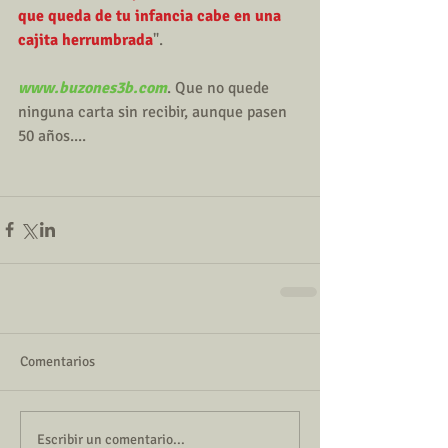
que queda de tu infancia cabe en una 
cajita herrumbrada
". 
www.buzones3b.com
. Que no quede 
ninguna carta sin recibir, aunque pasen 
50 años.... 
Comentarios
Escribir un comentario...