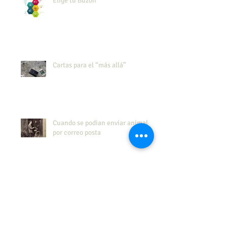
Elige tu Buzón
Cartas para el “más allá”
Cuando se podian enviar animales
por correo posta
Celebra el día mundial del
CORREO