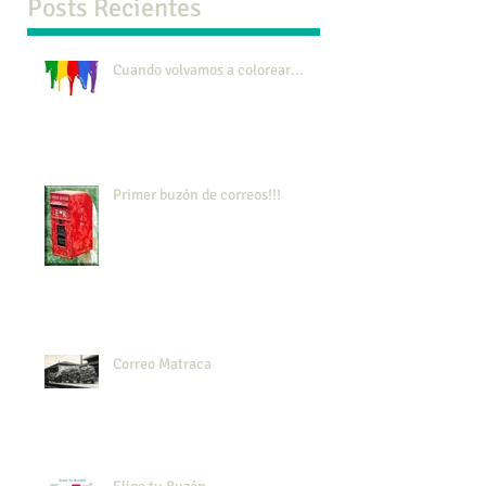
Posts Recientes
Cuando volvamos a colorear...
Primer buzón de correos!!!
Correo Matraca